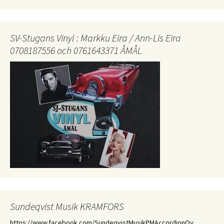
SV-Stugans Vinyl : Markku Eira / Ann-Lis Eira
0708187556 och 0761643371 ÅMÅL
Sundeqvist Musik KRAMFORS
https://www.facebook.com/SundeqvistMusikPMAccordionOy