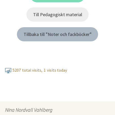
Till Pedagogiskt material
Tillbaka till ”Noter och fackböcker”
5207
total visits,
1
visits today
Nina Nordvall Vahlberg