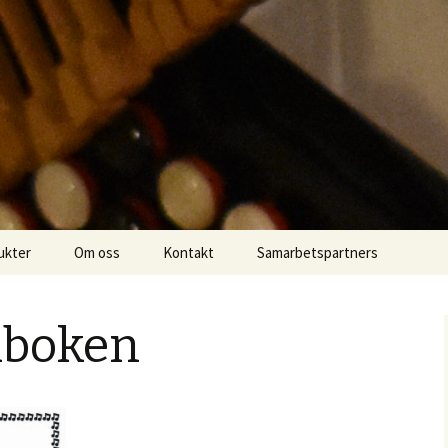
elar och producerar
.se
ukter
Om oss
Kontakt
Samarbetspartners
lboken