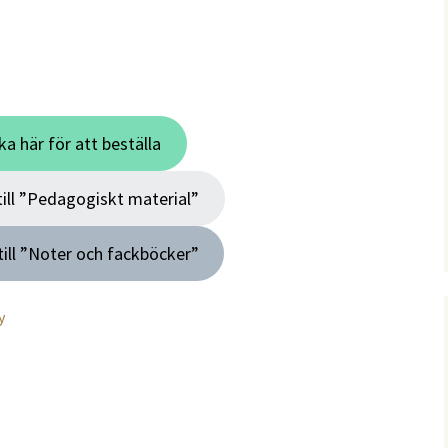
ka här för att beställa
till ”Pedagogiskt material”
till ”Noter och fackböcker”
y