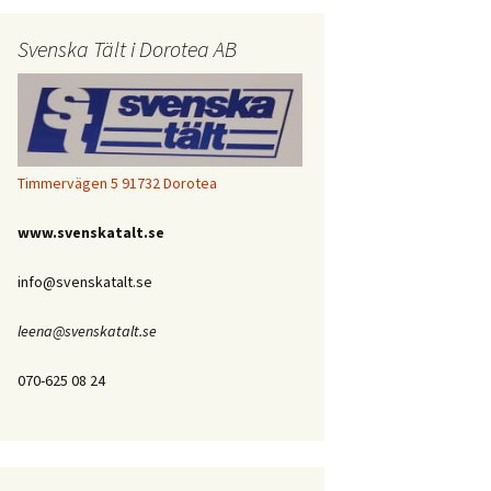
Svenska Tält i Dorotea AB
Timmervägen 5 91732 Dorotea
www.svenskatalt.se
info@svenskatalt.se
leena@svenskatalt.se
070-625 08 24