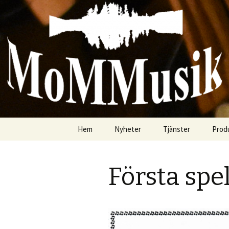
Vi vägleder och arrangerar, sp
mommusik
Hoppa
Hem
Nyheter
Tjänster
Prod
till
innehåll
Första spe